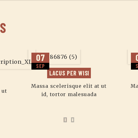
S
07
SEP
LACUS PER WISI
Massa scelerisque elit at ut
Ma
 ut
id, tortor malesuada