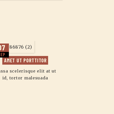
07
07
SEP
SEP
AMET UT PORTTITOR
MAURIS ORCI 
ssa scelerisque elit at ut
Massa scelerisque
id, tortor malesuada
id, tortor m