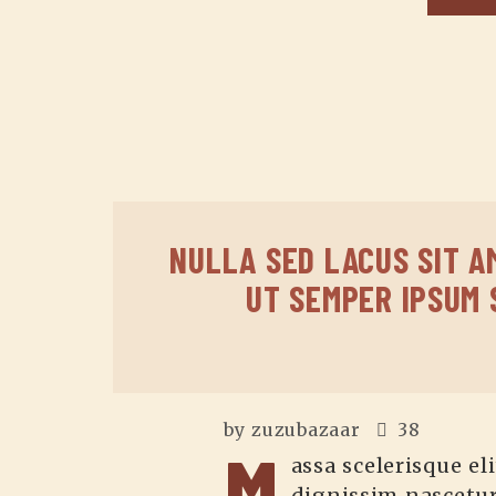
NULLA SED LACUS SIT A
UT SEMPER IPSUM 
by
zuzubazaar
38
M
assa scelerisque eli
dignissim nascetur 