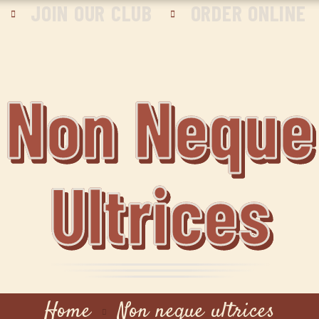
JOIN OUR CLUB
ORDER ONLINE
Non Neque
Ultrices
Home
Non neque ultrices