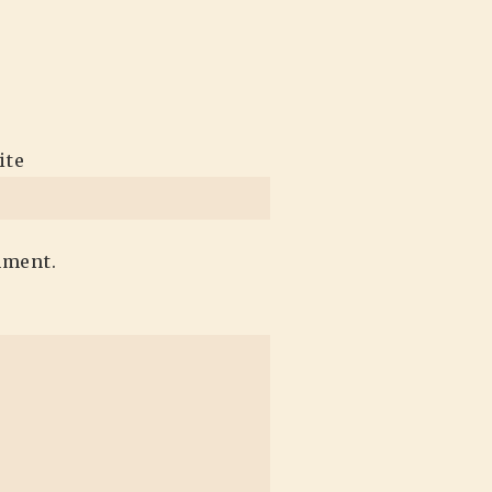
ite
mment.