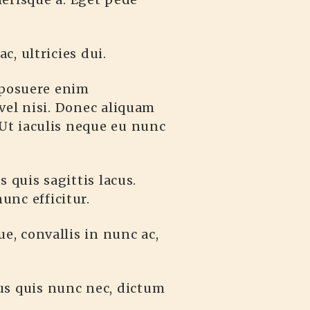
c, ultricies dui.
 posuere enim
 vel nisi. Donec aliquam
. Ut iaculis neque eu nunc
 quis sagittis lacus.
unc efficitur.
ue, convallis in nunc ac,
cus quis nunc nec, dictum