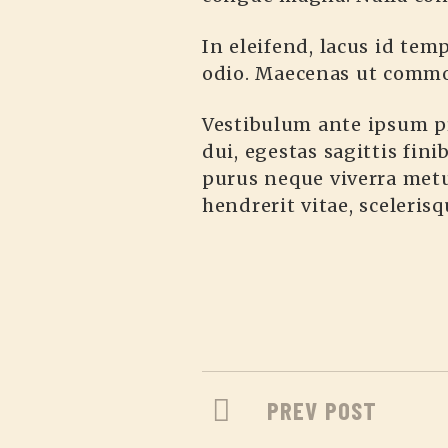
In eleifend, lacus id tem
odio. Maecenas ut commod
Vestibulum ante ipsum pri
dui, egestas sagittis fini
purus neque viverra metu
hendrerit vitae, sceleris
PREV POST