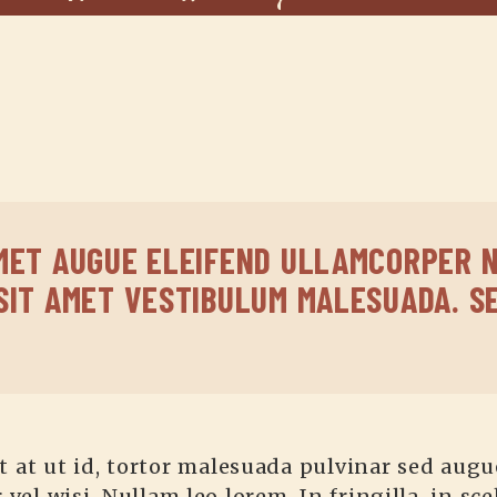
MET AUGUE ELEIFEND ULLAMCORPER N
SIT AMET VESTIBULUM MALESUADA. S
t at ut id, tortor malesuada pulvinar sed augue 
vel wisi. Nullam leo lorem. In fringilla, in sc