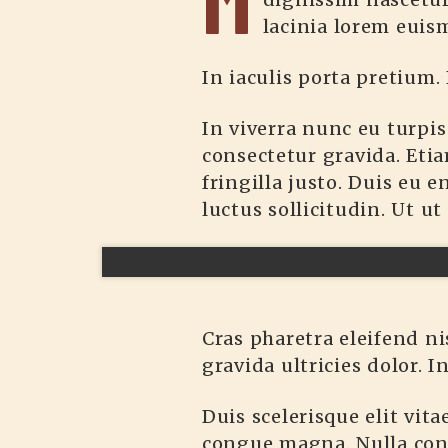
lacinia lorem euism
In iaculis porta pretium. 
In viverra nunc eu turpi
consectetur gravida. Etia
fringilla justo. Duis eu e
luctus sollicitudin. Ut ut
Cras pharetra eleifend nis
gravida ultricies dolor. 
Duis scelerisque elit vit
congue magna. Nulla cons