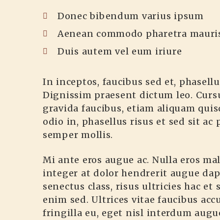
Donec bibendum varius ipsum
Aenean commodo pharetra mauri
Duis autem vel eum iriure
In inceptos, faucibus sed et, phasell
Dignissim praesent dictum leo. Curs
gravida faucibus, etiam aliquam quis
odio in, phasellus risus et sed sit ac
semper mollis.
Mi ante eros augue ac. Nulla eros m
integer at dolor hendrerit augue dapi
senectus class, risus ultricies hac e
enim sed. Ultrices vitae faucibus ac
fringilla eu, eget nisl interdum aug