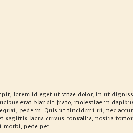
it, lorem id eget ut vitae dolor, in ut dignis
 faucibus erat blandit justo, molestiae in dapib
quat, pede in. Quis ut tincidunt ut, nec accum
 et sagittis lacus cursus convallis, nostra tor
st morbi, pede per.