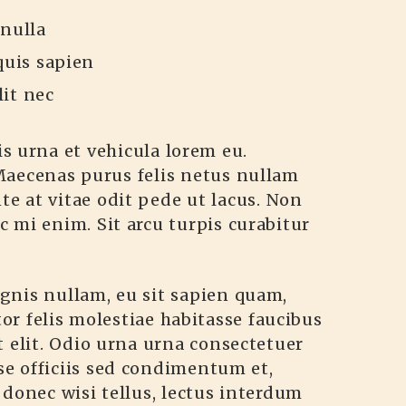
 nulla
quis sapien
it nec
is urna et vehicula lorem eu.
Maecenas purus felis netus nullam
te at vitae odit pede ut lacus. Non
ac mi enim. Sit arcu turpis curabitur
gnis nullam, eu sit sapien quam,
or felis molestiae habitasse faucibus
t elit. Odio urna urna consectetuer
se officiis sed condimentum et,
donec wisi tellus, lectus interdum