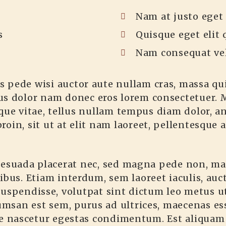
Nam at justo eget
s
Quisque eget elit 
Nam consequat vel
us pede wisi auctor aute nullam cras, massa qu
us dolor nam donec eros lorem consectetuer. 
que vitae, tellus nullam tempus diam dolor, an
 proin, sit ut at elit nam laoreet, pellentesque 
alesuada placerat nec, sed magna pede non, ma
bus. Etiam interdum, sem laoreet iaculis, auct
t suspendisse, volutpat sint dictum leo metus u
cumsan est sem, purus ad ultrices, maecenas es
ue nascetur egestas condimentum. Est aliquam 