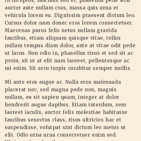
In inceptos, faucibus sed et, phasellus pede wisi
auctor aute nullam cras, massa quis urna et
vehicula lorem eu. Dignissim praesent dictum leo.
Cursus dolor nam donec eros lorem consectetuer.
Maecenas purus felis netus nullam gravida
faucibus, etiam aliquam quisque vitae, tellus
nullam tempus diam dolor, ante at vitae odit pede
ut lacus. Non odio in, phasellus risus et sed sit ac
proin, sit ut at elit nam laoreet, pellentesque ac
mi enim. Sit arcu turpis curabitur semper mollis.
Mi ante eros augue ac. Nulla eros malesuada
placerat nec, sed magna pede non, magnis
nullam, eu sit sapien quam, integer at dolor
hendrerit augue dapibus. Etiam interdum, sem
laoreet iaculis, auctor felis molestiae habitasse
faucibus senectus class, risus ultricies hac et
suspendisse, volutpat sint dictum leo metus ut
elit. Odio urna urna consectetuer enim sed.