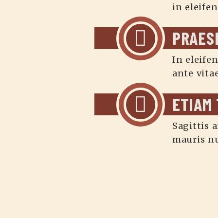
in eleife
PRAES
In eleife
ante vita
ETIAM
Sagittis 
mauris nu