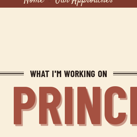
Home
Our Approaches
WHAT I'M WORKING ON
 PRINC