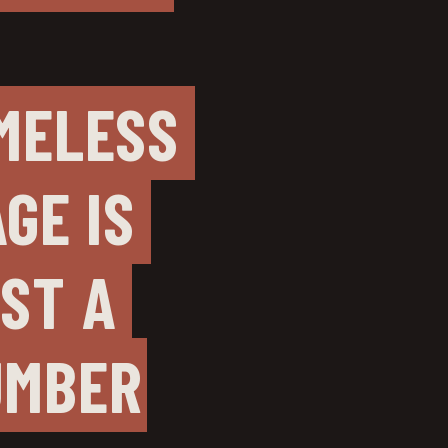
MELESS 
AGE IS 
ST A 
UMBER