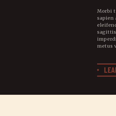
Morbi 
sapien 
eleifen
sagitti
imperd
metus v
LEA