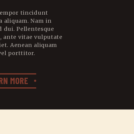
tempor tincidunt
a aliquam. Nam in
d dui. Pellentesque
s, ante vitae vulputate
iet. Aenean aliquam
el porttitor.
RN MORE