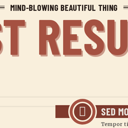
MIND-BLOWING BEAUTIFUL THING
T RES
SED M
Tempor t