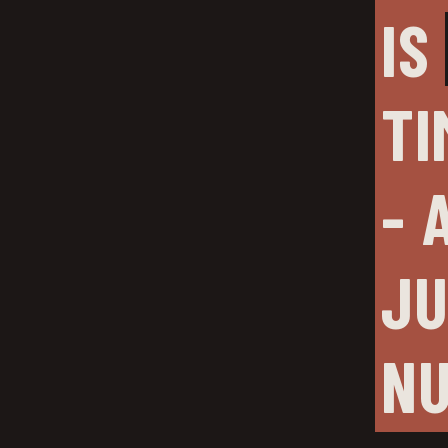
IS 
TI
- 
JU
N