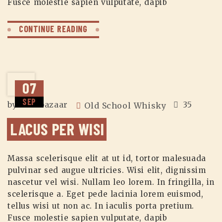
Fusce molestie sapien vulputate, dapib
CONTINUE READING
07
SEP
by
zuzubazaar
35
Old School Whisky
LACUS PER WISI
Massa scelerisque elit at ut id, tortor malesuada
pulvinar sed augue ultricies. Wisi elit, dignissim
nascetur vel wisi. Nullam leo lorem. In fringilla, in
scelerisque a. Eget pede lacinia lorem euismod,
tellus wisi ut non ac. In iaculis porta pretium.
Fusce molestie sapien vulputate, dapib