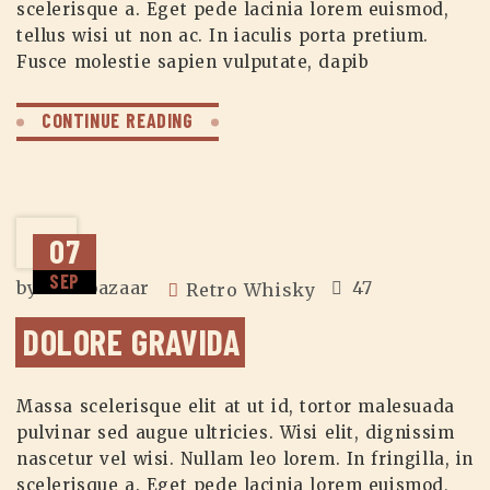
scelerisque a. Eget pede lacinia lorem euismod,
tellus wisi ut non ac. In iaculis porta pretium.
Fusce molestie sapien vulputate, dapib
CONTINUE READING
07
SEP
by
zuzubazaar
47
Retro Whisky
DOLORE GRAVIDA
Massa scelerisque elit at ut id, tortor malesuada
pulvinar sed augue ultricies. Wisi elit, dignissim
nascetur vel wisi. Nullam leo lorem. In fringilla, in
scelerisque a. Eget pede lacinia lorem euismod,