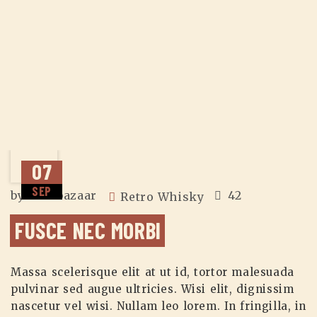
07
SEP
by
zuzubazaar
42
Retro Whisky
FUSCE NEC MORBI
Massa scelerisque elit at ut id, tortor malesuada
pulvinar sed augue ultricies. Wisi elit, dignissim
nascetur vel wisi. Nullam leo lorem. In fringilla, in