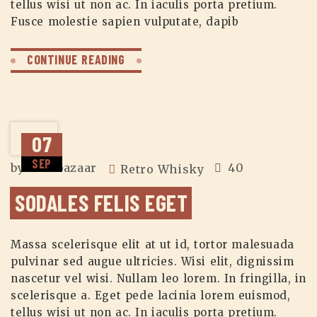
tellus wisi ut non ac. In iaculis porta pretium.
Fusce molestie sapien vulputate, dapib
CONTINUE READING
07
SEP
by
zuzubazaar
40
Retro Whisky
SODALES FELIS EGET
Massa scelerisque elit at ut id, tortor malesuada
pulvinar sed augue ultricies. Wisi elit, dignissim
nascetur vel wisi. Nullam leo lorem. In fringilla, in
scelerisque a. Eget pede lacinia lorem euismod,
tellus wisi ut non ac. In iaculis porta pretium.