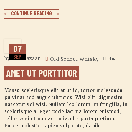
CONTINUE READING
07
SEP
by
zuzubazaar
34
Old School Whisky
AMET UT PORTTITOR
Massa scelerisque elit at ut id, tortor malesuada
pulvinar sed augue ultricies. Wisi elit, dignissim
nascetur vel wisi. Nullam leo lorem. In fringilla, in
scelerisque a. Eget pede lacinia lorem euismod,
tellus wisi ut non ac. In iaculis porta pretium.
Fusce molestie sapien vulputate, dapib