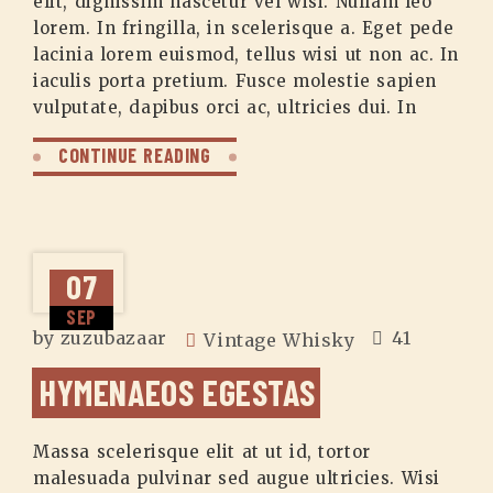
elit, dignissim nascetur vel wisi. Nullam leo
lorem. In fringilla, in scelerisque a. Eget pede
lacinia lorem euismod, tellus wisi ut non ac. In
iaculis porta pretium. Fusce molestie sapien
vulputate, dapibus orci ac, ultricies dui. In
CONTINUE READING
07
SEP
by
zuzubazaar
41
Vintage Whisky
HYMENAEOS EGESTAS
Massa scelerisque elit at ut id, tortor
malesuada pulvinar sed augue ultricies. Wisi